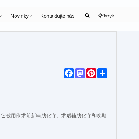
Jazyk
Novinky
Kontaktujte nás
F
M
P
S
a
a
i
h
c
s
n
a
e
t
t
r
b
o
e
e
o
d
r
o
o
e
k
n
s
t
。它被用作术前新辅助化疗、术后辅助化疗和晚期