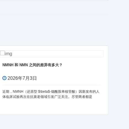
NADH：以4倍效果碾压 NMN？
2026年6月18日
）因新发布的人
在抗衰老研究的前沿领域，“辅酶家族”已成为行业内的热门话
两者都是
题。NMN 作为 NAD+ 的前体，曾因高知名度人物的背书而
全球