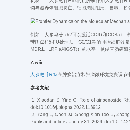
机制上，
人参皂苷Rh2的抗肿瘤作用
人参皂苷Rh
诱导
滋养体
细胞凋亡、细胞周期阻滞、自噬、超
例如，人参皂苷Rh2可以激活CD4+和CD8a
苷Rh2和5-FU处理后，G0/G1期的肿瘤细
MDR1、LRP
a
和GST
)
）的水平，使结直肠癌细胞
Závěr
人参皂苷Rh2
在肿瘤治疗和肿瘤微环境免疫调节
参考文献
[1]
Xiaodan S, Ying C. Role of ginsenoside R
doi:10.1016/j.biopha.2022.113912
[2]
Yang L, Chen JJ, Sheng-Xian Teo B, Zhang
Published online January 31, 2024. doi:10.1