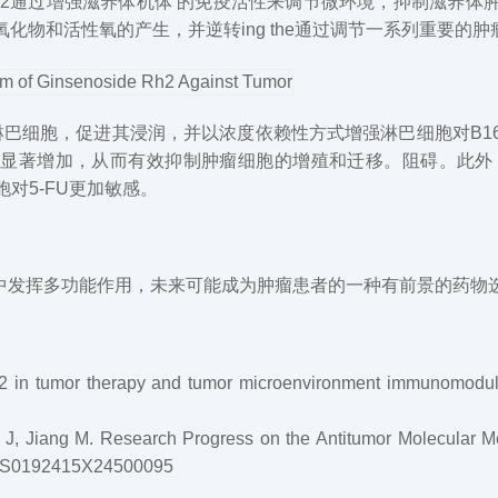
2
通过
增强
滋养体
机体
’
的免疫活性来调节微环境，抑制
滋养体
氧化物和活性氧的产生，并逆转
ing the
通过调节一系列重要的肿
+ T淋巴细胞，促进其浸润，并以浓度依赖性方式增强淋巴细胞对B1
胞数量显著增加，从而有效抑制肿瘤细胞的增殖和迁移。
阻碍
。此外
对5-FU更加敏感。
中发挥多功能作用，未来可能成为肿瘤患者的一种有前景的药物
h2 in tumor therapy and tumor microenvironment immunomodul
 J, Jiang M. Research Progress on the Antitumor Molecular 
142/S0192415X24500095