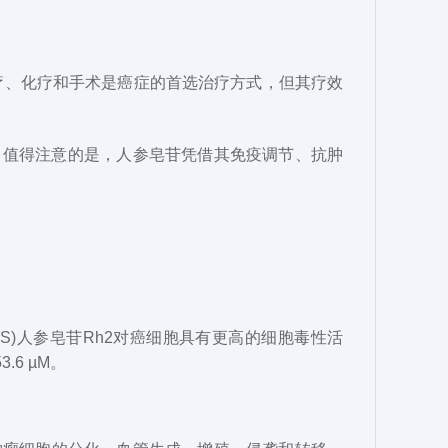
放疗、化疗和手术是癌症的首选治疗方式，但其疗效
。值得注意的是，人参皂苷凭借其免疫调节、抗肿
(20S)人参皂苷Rh2对癌细胞具有更高的细胞毒性活
.6 µM。