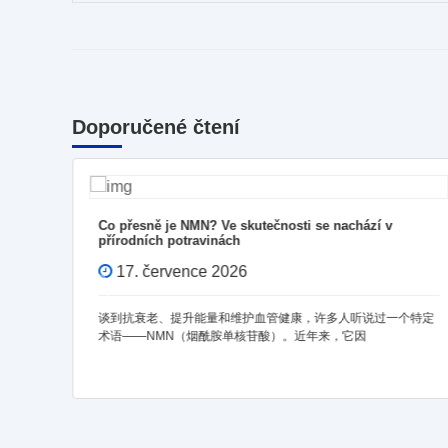
Doporučené čtení
osti se nachází v
别再单独服用 NMN！PQQ 和麦角硫
体“逆龄”
2026年7月10日
健康，许多人听说过一个特定
全球人口正以前所未有的速度老龄化。世界
。近年来，它因
测，到2050年，全球60岁及以上人口将超
每5个人中就有1人将