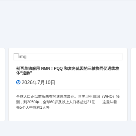
因的三轴协同促进线粒
NMNH 和 NMN 之间的差异有多大？
2026年7月3日
卫生组织（WHO）预
近期，NMNH（还原型 $\beta$-烟酰胺单核苷酸
过21亿——这意味着
体临床试验再次在抗衰老领域引发广泛关注。尽管