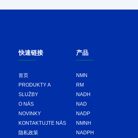
快速链接
产品
首页
NMN
PRODUKTY A
RM
SLUŽBY
NADH
O NÁS
NAD
NOVINKY
NADP
KONTAKTUJTE NÁS
NMNH
隐私政策
NADPH