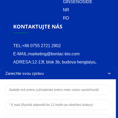
GINSENOSIDE
NR
RD
KONTAKTUJTE NÁS
TEL:
+86 0755 2721 2902
E-MAIL:
marketing@bontac-bio.com
ADRESA:
12-13f, blok 3b, budova hengtaiyu,
komunita tangwei, ulice fenghuang, čtvrť guangming,
Zanechte svou zprávu
shenzhen
COPYRIGHT © 2024 BONTAC BIO-ENGINEERING
(SHENZHEN) CO.,LTD.
ZÁSADY OCHRANY SOUKROMÍ