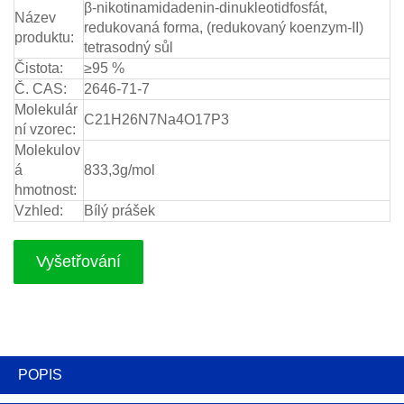
β-nikotinamidadenin-dinukleotidfosfát,
Název
redukovaná forma, (redukovaný koenzym-II)
produktu:
tetrasodný sůl
Čistota:
≥95 %
Č. CAS:
2646-71-7
Molekulár
C21H26N7Na4O17P3
ní vzorec:
Molekulov
á
833,3g/mol
hmotnost:
Vzhled:
Bílý prášek
Vyšetřování
POPIS