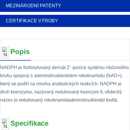
MEZINÁRODNÍ PATENTY
CERTIFIKACE VÝROBY
Popis
NADPH je fosforylovaný derivát 2' -pozice systému ribózového
kruhu spojený s adenindinukleotidem nikotinamidu (NAD+),
který se podílí na mnoha anabolických reakcích. NADPH je
druh koenzymu, nazývaný redukovaný koenzym II, vědecký
název je redukovaný nikotinamidadenindinukleotid fosfát.
Specifikace