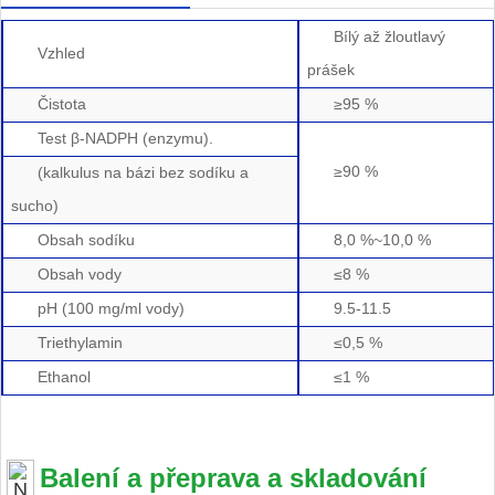
Bílý až žloutlavý
Vzhled
prášek
Čistota
≥95 %
Test β-NADPH (enzymu).
≥90 %
(kalkulus na bázi bez sodíku a
sucho)
Obsah sodíku
8,0 %~10,0 %
Obsah vody
≤8 %
pH (100 mg/ml vody)
9.5-11.5
Triethylamin
≤0,5 %
Ethanol
≤1 %
Balení a přeprava a skladování