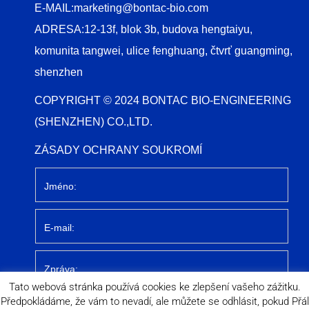
E-MAIL:
marketing@bontac-bio.com
ADRESA:
12-13f, blok 3b, budova hengtaiyu,
komunita tangwei, ulice fenghuang, čtvrť guangming,
shenzhen
COPYRIGHT © 2024 BONTAC BIO-ENGINEERING
(SHENZHEN) CO.,LTD.
ZÁSADY OCHRANY SOUKROMÍ
Tato webová stránka používá cookies ke zlepšení vašeho zážitku.
Předpokládáme, že vám to nevadí, ale můžete se odhlásit, pokud Přál
Odeslat