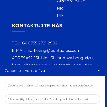
GINSENOSIDE
NR
RD
KONTAKTUJTE NÁS
TEL:
+86 0755 2721 2902
E-MAIL:
marketing@bontac-bio.com
ADRESA:
12-13f, blok 3b, budova hengtaiyu,
komunita tangwei, ulice fenghuang, čtvrť
Zanechte svou zprávu
guangming, shenzhen
COPYRIGHT © 2024 BONTAC BIO-
ENGINEERING (SHENZHEN) CO.,LTD.
ZÁSADY OCHRANY SOUKROMÍ